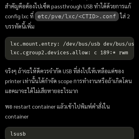
สำคัญคือต้องไปเซ็ต passthrough USB ทำได้ด้วยการแก้
config lxc ที่
ใส่ 2
etc/pve/lxc/<CTID>.conf
บรรทัดนี้เพิ่ม
จริงๆ ถ้าจะให้ดีควรจำกัด USB ที่ส่งไปให้เหลือแต่ของ
printer เท่านั้นได้กำจัด scope การทำงานหรือถ้าเกิดโดน
แฮคมาจะได้ไม่เสียหายอะไรมาก
พอ restart container แล้วเข้าไปพิมพ์คำสั่งใน
container